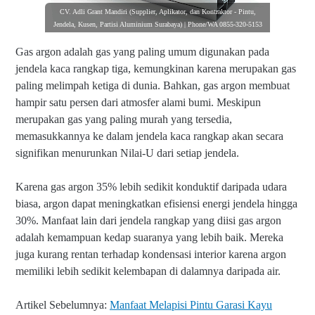
CV. Adli Grant Mandiri (Supplier, Aplikator, dan Kontraktor - Pintu,
Jendela, Kusen, Partisi Aluminium Surabaya) | Phone/WA 0855-320-5153
Gas argon adalah gas yang paling umum digunakan pada
jendela kaca rangkap tiga, kemungkinan karena merupakan gas
paling melimpah ketiga di dunia. Bahkan, gas argon membuat
hampir satu persen dari atmosfer alami bumi. Meskipun
merupakan gas yang paling murah yang tersedia,
memasukkannya ke dalam jendela kaca rangkap akan secara
signifikan menurunkan Nilai-U dari setiap jendela.
Karena gas argon 35% lebih sedikit konduktif daripada udara
biasa, argon dapat meningkatkan efisiensi energi jendela hingga
30%. Manfaat lain dari jendela rangkap yang diisi gas argon
adalah kemampuan kedap suaranya yang lebih baik. Mereka
juga kurang rentan terhadap kondensasi interior karena argon
memiliki lebih sedikit kelembapan di dalamnya daripada air.
Artikel Sebelumnya:
Manfaat Melapisi Pintu Garasi Kayu