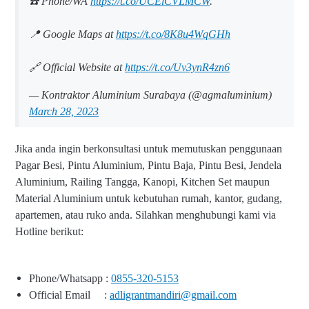
☎️ Phone/WA
https://t.co/UCElCVLMCW
.
📍 Google Maps at
https://t.co/8K8u4WqGHh
🔗 Official Website at
https://t.co/Uv3ynR4zn6
— Kontraktor Aluminium Surabaya (@agmaluminium)
March 28, 2023
Jika anda ingin berkonsultasi untuk memutuskan penggunaan
Pagar Besi, Pintu Aluminium, Pintu Baja, Pintu Besi, Jendela
Aluminium, Railing Tangga, Kanopi, Kitchen Set maupun
Material Aluminium untuk kebutuhan rumah, kantor, gudang,
apartemen, atau ruko anda. Silahkan menghubungi kami via
Hotline berikut:
Phone/Whatsapp :
0855-320-5153
Official Email :
adligrantmandiri@gmail.com