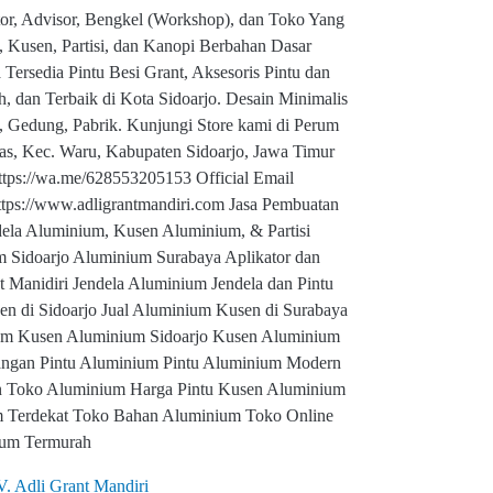
or, Advisor, Bengkel (Workshop), dan Toko Yang
 Kusen, Partisi, dan Kanopi Berbahan Dasar
Tersedia Pintu Besi Grant, Aksesoris Pintu dan
, dan Terbaik di Kota Sidoarjo. Desain Minimalis
 Gedung, Pabrik. Kunjungi Store kami di Perum
gas, Kec. Waru, Kabupaten Sidoarjo, Jawa Timur
ttps://wa.me/628553205153 Official Email
https://www.adligrantmandiri.com Jasa Pembuatan
ela Aluminium, Kusen Aluminium, & Partisi
 Sidoarjo Aluminium Surabaya Aplikator dan
 Manidiri Jendela Aluminium Jendela dan Pintu
n di Sidoarjo Jual Aluminium Kusen di Surabaya
nium Kusen Aluminium Sidoarjo Kusen Aluminium
angan Pintu Aluminium Pintu Aluminium Modern
on Toko Aluminium Harga Pintu Kusen Aluminium
m Terdekat Toko Bahan Aluminium Toko Online
um Termurah
V. Adli Grant Mandiri