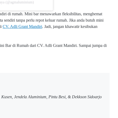
abaya (@agmaluminium)
diri di rumah. Mini bar menawarkan fleksibilitas, menghemat
endiri tanpa perlu repot keluar rumah. Jika anda butuh mini
di
CV. Adli Grant Mandiri
. Jadi, jangan khawatir kesibukan
ni Bar di Rumah dari CV. Adli Grant Mandiri. Sampai jumpa di
u, Kusen, Jendela Aluminium, Pintu Besi, & Dekkson Sidoarjo