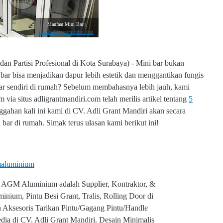
Manfaat Mini Bar |
www.adligrantmandiri.com
n Partisi Profesional di Kota Surabaya) - Mini bar bukan
bar bisa menjadikan dapur lebih estetik dan menggantikan fungis
r sendiri di rumah?
Sebelum membahasnya lebih jauh, kami
 situs adligrantmandiri.com telah merilis artikel tentang
5
nggahan kali ini kami di CV. Adli Grant Mandiri akan secara
r di rumah. Simak terus ulasan kami berikut ini!
aluminium
 AGM Aluminium adalah Supplier, Kontraktor, &
minium, Pintu Besi Grant, Tralis, Rolling Door di
 Aksesoris Tarikan Pintu/Gagang Pintu/Handle
edia di CV. Adli Grant Mandiri. Desain Minimalis