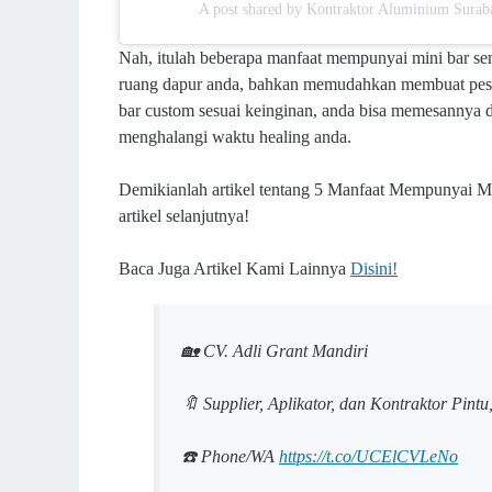
A post shared by Kontraktor Aluminium Sur
Nah, itulah beberapa manfaat mempunyai mini bar sen
ruang dapur anda, bahkan memudahkan membuat pesta s
bar custom sesuai keinginan, anda bisa memesannya 
menghalangi waktu healing anda.
Demikianlah artikel tentang 5 Manfaat Mempunyai Mi
artikel selanjutnya!
Baca Juga Artikel Kami Lainnya
Disini!
🏡 CV. Adli Grant Mandiri
🔖 Supplier, Aplikator, dan Kontraktor Pint
☎️ Phone/WA
https://t.co/UCElCVLeNo