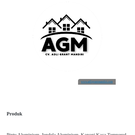
www.adligrantmandiri.com
Produk
Pintu Aluminium, Jendela Aluminium, Kanopi Kaca Tempered,