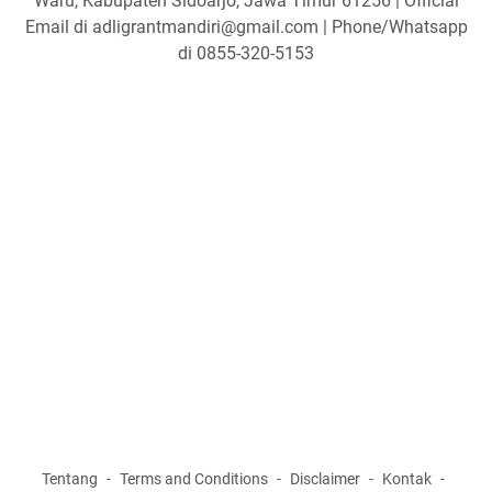
Waru, Kabupaten Sidoarjo, Jawa Timur 61256 | Official
Email di adligrantmandiri@gmail.com | Phone/Whatsapp
di 0855-320-5153
Tentang
Terms and Conditions
Disclaimer
Kontak