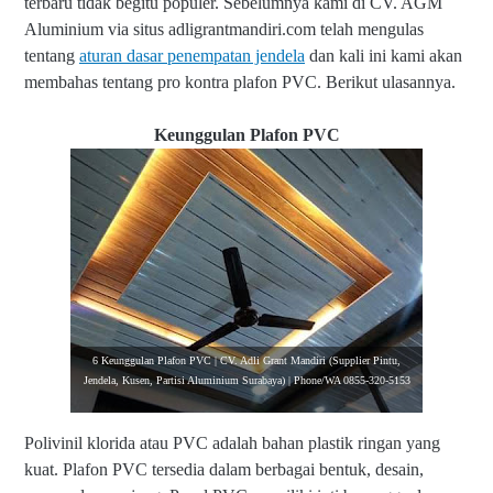
terbaru tidak begitu populer.
Sebelumnya kami di CV. AGM
Aluminium via situs adligrantmandiri.com telah mengulas
tentang
aturan dasar penempatan jendela
dan kali ini kami akan
membahas tentang pro kontra plafon PVC. Berikut ulasannya.
Keunggulan Plafon PVC
6 Keunggulan Plafon PVC | CV. Adli Grant Mandiri (Supplier Pintu,
Jendela, Kusen, Partisi Aluminium Surabaya) | Phone/WA 0855-320-5153
Polivinil klorida atau PVC adalah bahan plastik ringan yang
kuat. Plafon PVC tersedia dalam berbagai bentuk, desain,