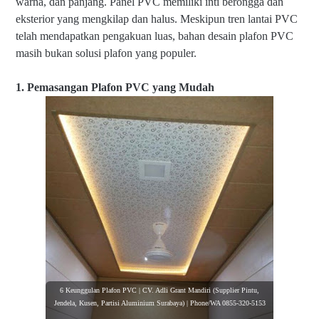
warna, dan panjang. Panel PVC memiliki inti berongga dan
eksterior yang mengkilap dan halus. Meskipun tren lantai PVC
telah mendapatkan pengakuan luas, bahan desain plafon PVC
masih bukan solusi plafon yang populer.
1. Pemasangan Plafon PVC yang Mudah
6 Keunggulan Plafon PVC | CV. Adli Grant Mandiri (Supplier Pintu,
Jendela, Kusen, Partisi Aluminium Surabaya) | Phone/WA 0855-320-5153