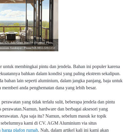
ja | CV. Adli Grant Mandiri (Supplier Pintu,
luminium Surabaya) | Phone/WA 0855-320-5153
er untuk membingkai pintu dan jendela. Bahan ini populer karena
ekuatannya bahkan dalam kondisi yang paling ekstrem sekalipun.
a bahan lain seperti aluminium, dalam jangka panjang, baja untuk
 memberi anda penghematan dana yang lebih besar.
rawatan yang tidak terlalu sulit, beberapa jendela dan pintu
as perawatan.Namun, hardware dan berbagai aksesori yang
perawatan. Apa saja itu?
Namun, sebelum masuk ke topik
el sebelumnya kami di CV. AGM Aluminium via situs
n harga plafon rumah
.
Nah, dalam artikel kali ini kami akan