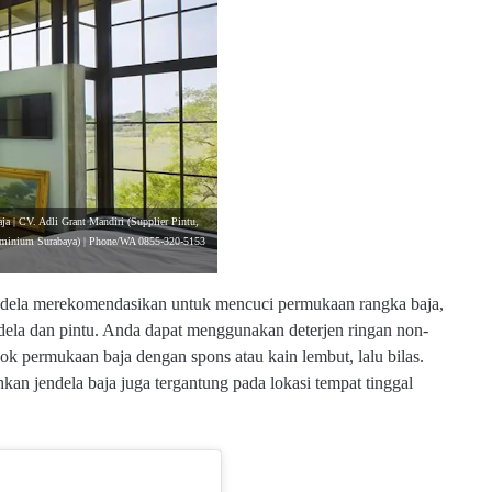
ja | CV. Adli Grant Mandiri (Supplier Pintu,
luminium Surabaya) | Phone/WA 0855-320-5153
jendela merekomendasikan untuk mencuci permukaan rangka baja,
ndela dan pintu. Anda dapat menggunakan deterjen ringan non-
ok permukaan baja dengan spons atau kain lembut, lalu bilas.
kan jendela baja juga tergantung pada lokasi tempat tinggal