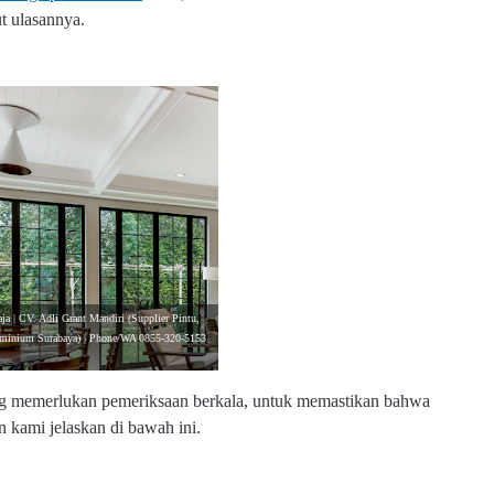
t ulasannya.
ja | CV. Adli Grant Mandiri (Supplier Pintu,
luminium Surabaya) | Phone/WA 0855-320-5153
yang memerlukan pemeriksaan berkala, untuk memastikan bahwa
n kami jelaskan di bawah ini.