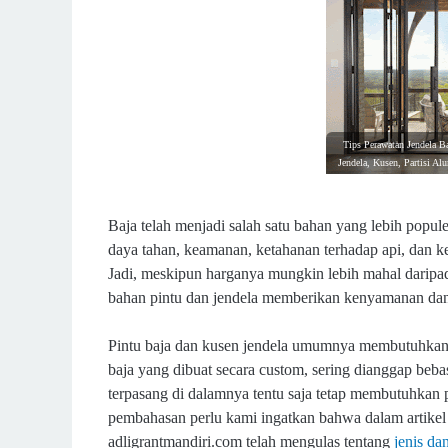
Tips Perawatan Jendela Ba
Jendela, Kusen, Partisi A
Baja telah menjadi salah satu bahan yang lebih popul
daya tahan, keamanan, ketahanan terhadap api, dan k
Jadi, meskipun harganya mungkin lebih mahal daripad
bahan pintu dan jendela memberikan kenyamanan dan
Pintu baja dan kusen jendela umumnya membutuhkan pe
baja yang dibuat secara custom, sering dianggap beb
terpasang di dalamnya tentu saja tetap membutuhkan 
pembahasan perlu kami ingatkan bahwa d
alam artik
adligrantmandiri.com telah mengulas tentang
jenis da