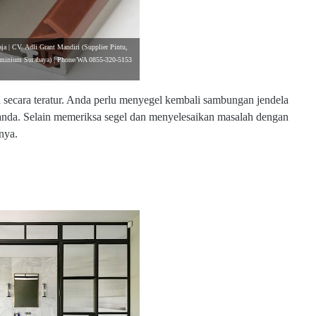
ja | CV. Adli Grant Mandiri (Supplier Pintu,
luminium Surabaya) | Phone/WA 0855-320-5153
a secara teratur. Anda perlu menyegel kembali sambungan jendela
anda. Selain memeriksa segel dan menyelesaikan masalah dengan
nya.