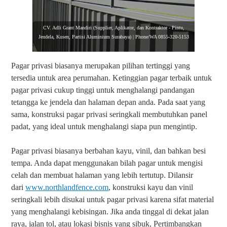
CV. Adli Grant Mandiri (Supplier, Aplikator, dan Kontraktor - Pintu,
Jendela, Kusen, Partisi Aluminium Surabaya) | Phone/WA 0855-320-5153
Pagar privasi biasanya merupakan pilihan tertinggi yang
tersedia untuk area perumahan. Ketinggian pagar terbaik untuk
pagar privasi cukup tinggi untuk menghalangi pandangan
tetangga ke jendela dan halaman depan anda. Pada saat yang
sama, konstruksi pagar privasi seringkali membutuhkan panel
padat, yang ideal untuk menghalangi siapa pun mengintip.
Pagar privasi biasanya berbahan kayu, vinil, dan bahkan besi
tempa. Anda dapat menggunakan bilah pagar untuk mengisi
celah dan membuat halaman yang lebih tertutup. Dilansir
dari
www.northlandfence.com
, k
onstruksi kayu dan vinil
seringkali lebih disukai untuk pagar privasi karena sifat material
yang menghalangi kebisingan. Jika anda tinggal di dekat jalan
raya, jalan tol, atau lokasi bisnis yang sibuk, Pertimbangkan