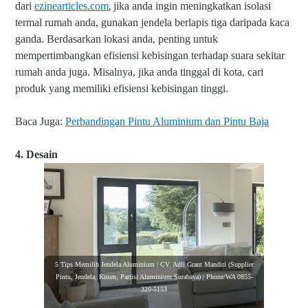
,
dari
ezinearticles.com
jika anda ingin meningkatkan isolasi
termal rumah anda, gunakan jendela berlapis tiga daripada kaca
ganda. Berdasarkan lokasi anda, penting untuk
mempertimbangkan efisiensi kebisingan terhadap suara sekitar
rumah anda juga. Misalnya, jika anda tinggal di kota, cari
produk yang memiliki efisiensi kebisingan tinggi.
Baca Juga:
Perbandingan Pintu Aluminium dan Pintu Baja
4. Desain
5 Tips Memilih Jendela Aluminium | CV. Adli Grant Mandiri (Supplier
Pintu, Jendela, Kusen, Partisi Aluminium Surabaya) | Phone/WA 0855-
320-5153